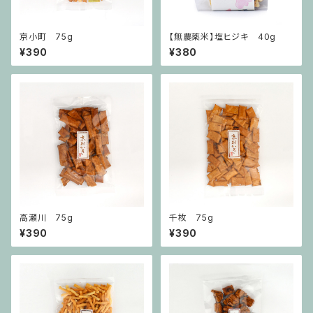
京小町 75g
【無農薬米】塩ヒジキ 40g
¥390
¥380
高瀬川 75g
千枚 75g
¥390
¥390